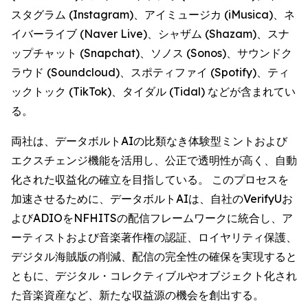
スタグラム (Instagram)、アイミュージカ (iMusica)、ネ
イバーライブ (Naver Live)、シャザム (Shazam)、スナ
ップチャット (Snapchat)、ソノス (Sonos)、サウンドク
ラウド (Soundcloud)、スポティファイ (Spotify)、ティ
ックトック (TikTok)、タイダル (Tidal) などが含まれてい
る。
両社は、データボルトAIの比類なき体験型ミントおよび
エクスチェンジ機能を活用し、公正で透明性が高く、自動
化された収益化の確立を目指している。 このプロセスを
加速させるために、データボルトAIは、自社のVerifyUお
よびADIOをNFHITSの配信フレームワークに統合し、ア
ーティストおよび音楽著作権の認証、ロイヤリティ保護、
デジタル海賊版の削減、配信の完全性の確保を実現すると
ともに、デジタル・コレクティブルやオブジェクト化され
た音楽資産など、新たな収益源の機会を創出する。