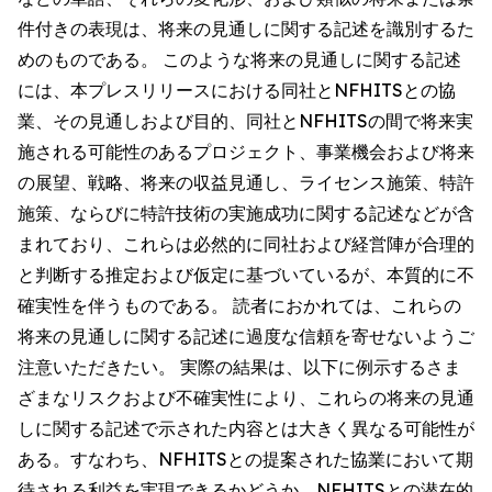
件付きの表現は、将来の見通しに関する記述を識別するた
めのものである。 このような将来の見通しに関する記述
には、本プレスリリースにおける同社とNFHITSとの協
業、その見通しおよび目的、同社とNFHITSの間で将来実
施される可能性のあるプロジェクト、事業機会および将来
の展望、戦略、将来の収益見通し、ライセンス施策、特許
施策、ならびに特許技術の実施成功に関する記述などが含
まれており、これらは必然的に同社および経営陣が合理的
と判断する推定および仮定に基づいているが、本質的に不
確実性を伴うものである。 読者におかれては、これらの
将来の見通しに関する記述に過度な信頼を寄せないようご
注意いただきたい。 実際の結果は、以下に例示するさま
ざまなリスクおよび不確実性により、これらの将来の見通
しに関する記述で示された内容とは大きく異なる可能性が
ある。すなわち、NFHITSとの提案された協業において期
待される利益を実現できるかどうか、NFHITSとの潜在的