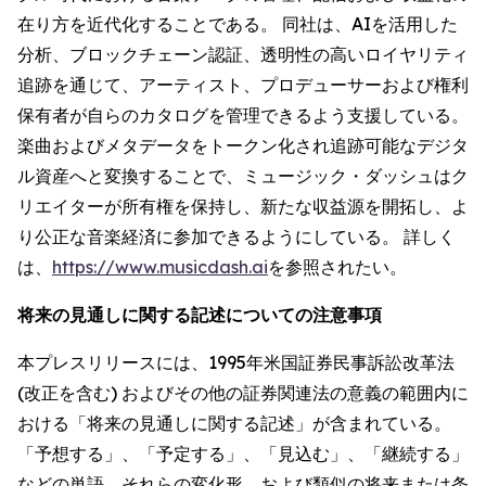
在り方を近代化することである。 同社は、AIを活用した
分析、ブロックチェーン認証、透明性の高いロイヤリティ
追跡を通じて、アーティスト、プロデューサーおよび権利
保有者が自らのカタログを管理できるよう支援している。
楽曲およびメタデータをトークン化され追跡可能なデジタ
ル資産へと変換することで、ミュージック・ダッシュはク
リエイターが所有権を保持し、新たな収益源を開拓し、よ
り公正な音楽経済に参加できるようにしている。 詳しく
は、
https://www.musicdash.ai
を参照されたい。
将来の見通しに関する記述についての注意事項
本プレスリリースには、1995年米国証券民事訴訟改革法
(改正を含む) およびその他の証券関連法の意義の範囲内に
おける「将来の見通しに関する記述」が含まれている。
「予想する」、「予定する」、「見込む」、「継続する」
などの単語、それらの変化形、および類似の将来または条