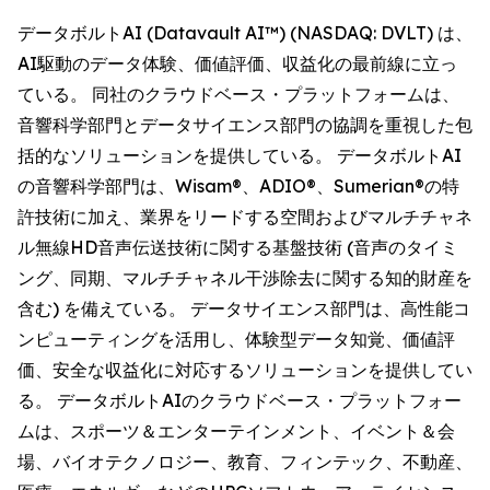
データボルトAI (Datavault AI™) (NASDAQ: DVLT) は、
AI駆動のデータ体験、価値評価、収益化の最前線に立っ
ている。 同社のクラウドベース・プラットフォームは、
音響科学部門とデータサイエンス部門の協調を重視した包
括的なソリューションを提供している。 データボルトAI
の音響科学部門は、Wisam®、ADIO®、Sumerian®の特
許技術に加え、業界をリードする空間およびマルチチャネ
ル無線HD音声伝送技術に関する基盤技術 (音声のタイミ
ング、同期、マルチチャネル干渉除去に関する知的財産を
含む) を備えている。 データサイエンス部門は、高性能コ
ンピューティングを活用し、体験型データ知覚、価値評
価、安全な収益化に対応するソリューションを提供してい
る。 データボルトAIのクラウドベース・プラットフォー
ムは、スポーツ＆エンターテインメント、イベント＆会
場、バイオテクノロジー、教育、フィンテック、不動産、