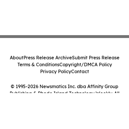
About
Press Release Archive
Submit Press Release
Terms & Conditions
Copyright/DMCA Policy
Privacy Policy
Contact
© 1995-2026 Newsmatics Inc. dba Affinity Group
Publishing & Rhode Island Technology Weekly. All
Rights Reserved.
Cookie Settings / Your Privacy Choices