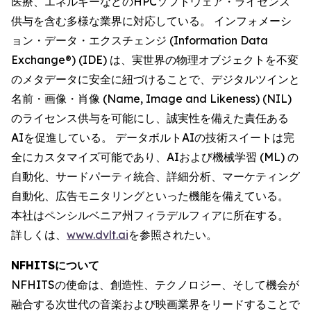
医療、エネルギーなどのHPCソフトウェア・ライセンス
供与を含む多様な業界に対応している。 インフォメーシ
ョン・データ・エクスチェンジ (Information Data
Exchange®) (IDE) は、実世界の物理オブジェクトを不変
のメタデータに安全に紐づけることで、デジタルツインと
名前・画像・肖像 (Name, Image and Likeness) (NIL)
のライセンス供与を可能にし、誠実性を備えた責任ある
AIを促進している。 データボルトAIの技術スイートは完
全にカスタマイズ可能であり、AIおよび機械学習 (ML) の
自動化、サードパーティ統合、詳細分析、マーケティング
自動化、広告モニタリングといった機能を備えている。
本社はペンシルベニア州フィラデルフィアに所在する。
詳しくは、
www.dvlt.ai
を参照されたい。
NFHITSについて
NFHITSの使命は、創造性、テクノロジー、そして機会が
融合する次世代の音楽および映画業界をリードすることで