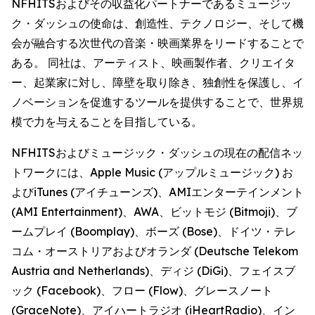
NFHITSおよびその収益化パートナーであるミュージッ
ク・ダッシュの使命は、創造性、テクノロジー、そして機
会が融合する次世代の音楽・映画業界をリードすることで
ある。 同社は、アーティスト、映画製作者、クリエイタ
ー、起業家に対し、障壁を取り除き、独創性を保護し、イ
ノベーションを促進するツールを提供することで、世界規
模で力を与えることを目指している。
NFHITSおよびミュージック・ダッシュの現在の配信ネッ
トワークには、Apple Music (アップルミュージック) お
よびiTunes (アイチューンズ)、AMIエンターテインメント
(AMI Entertainment)、AWA、ビットモジ (Bitmoji)、ブ
ームプレイ (Boomplay)、ボーズ (Bose)、ドイツ・テレ
コム・オーストリアおよびオランダ (Deutsche Telekom
Austria and Netherlands)、ディジ (DiGi)、フェイスブ
ック (Facebook)、フロー (Flow)、グレースノート
(GraceNote)、アイハートラジオ (iHeartRadio)、イン